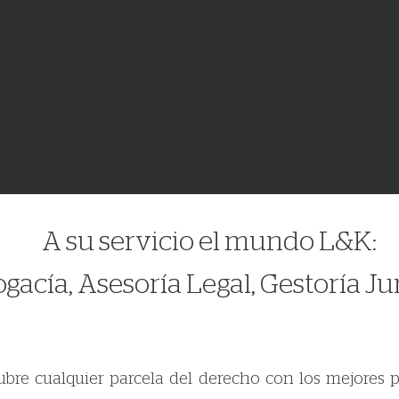
A su servicio el mundo L&K:
gacía, Asesoría Legal, Gestoría Ju
bre cualquier parcela del derecho con los mejores pr